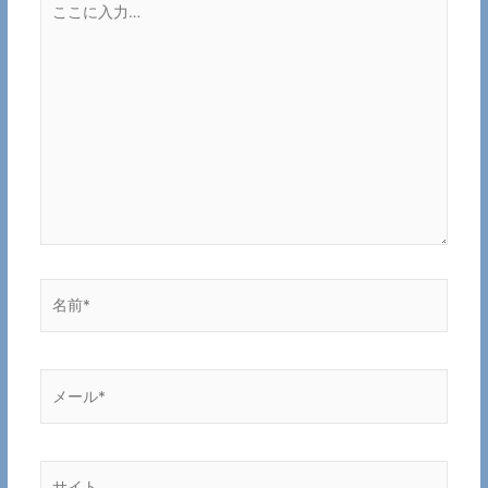
こ
に
入
力…
名
前
*
メ
ー
ル
*
サ