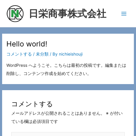
内
Main
日栄商事株式会社
容
Men
を
ス
キ
Hello world!
ッ
プ
コメントする
/
未分類
/ By
nichieishouji
WordPress へようこそ。こちらは最初の投稿です。編集または
削除し、コンテンツ作成を始めてください。
コメントする
メールアドレスが公開されることはありません。
※
が付い
ている欄は必須項目です
こ